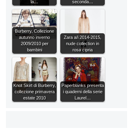
la…
seconda…
Burberry, Collezione
autunno inverno
Zara a/i 2014-2015,
2009/2010 per
nude collection in
bambini
rosa cipria
Knot Skirt di Burberry,
Paperblanks presenta
collezione primavera
i quaderni della serie
estate 2010
Laurel…