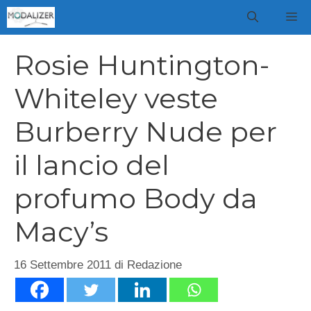
Vai
M
al
contenuto
Rosie Huntington-
Whiteley veste
Burberry Nude per
il lancio del
profumo Body da
Macy’s
16 Settembre 2011
di
Redazione