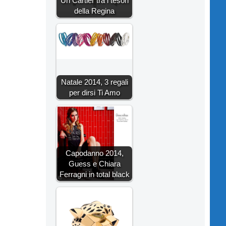
Un Cartier tra i tesori
della Regina
Natale 2014, 3 regali
per dirsi Ti Amo
Capodanno 2014,
Guess e Chiara
Ferragni in total black