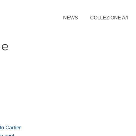
NEWS
COLLEZIONE A/I
le
to Cartier
vo spot