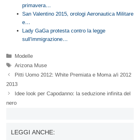
primavera…
San Valentino 2015, orologi Aeronautica Militare
e…
Lady GaGa protesta contro la legge
sull'immigrazione…
Categorie
Modelle
Tag
Arizona Muse
Pitti Uomo 2012: White Premiata e Moma a/i 2012
2013
Idee look per Capodanno: la seduzione infinita del
nero
LEGGI ANCHE: