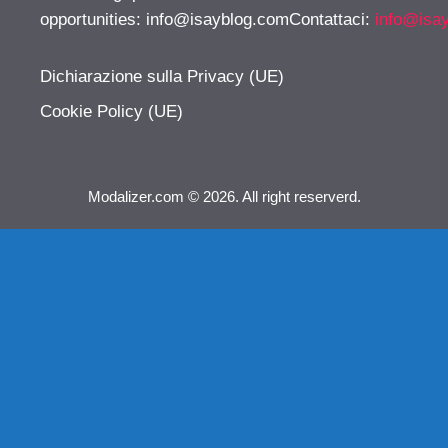
opportunities:
info@isayblog.comContattaci
:
info@isa
Dichiarazione sulla Privacy (UE)
Cookie Policy (UE)
Modalizer.com © 2026. All right reserverd.