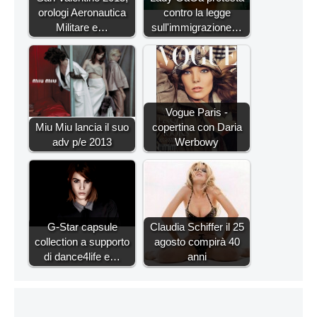
orologi Aeronautica
contro la legge
Militare e…
sull'immigrazione…
Vogue Paris -
Miu Miu lancia il suo
copertina con Daria
adv p/e 2013
Werbowy
G-Star capsule
Claudia Schiffer il 25
collection a supporto
agosto compirà 40
di dance4life e…
anni