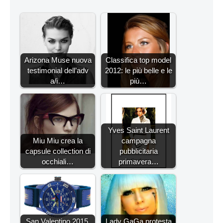
Arizona Muse nuova
Classifica top model
testimonial dell’adv
2012: le più belle e le
a/i…
più…
Yves Saint Laurent
Miu Miu crea la
campagna
capsule collection di
pubblicitaria
occhiali…
primavera…
San Valentino 2015,
Lady GaGa protesta