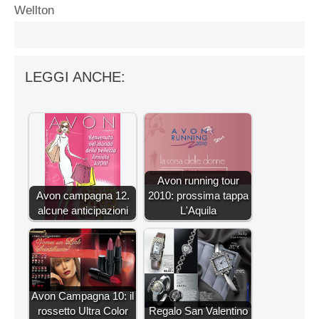
Wellton
LEGGI ANCHE:
Avon running tour
Avon campagna 12.
2010: prossima tappa
alcune anticipazioni
L'Aquila
Avon Campagna 10: il
rossetto Ultra Color
Regalo San Valentino