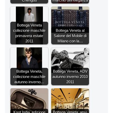
Chengdu
marchio dell'eleganza
Bottega Veneta
collezione maschile
Bottega Veneta al
primavera estate
Salone del Mobile di
2011
Milano con la…
Bottega Veneta,
Bottega Veneta, ADV
collezione maschile
autunno inverno 2010
autunno inverno…
2011
Knot India, edizione
Bottega Veneta, apre