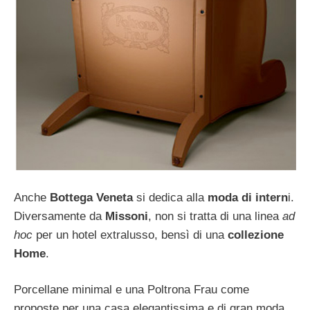
Anche
Bottega Veneta
si dedica alla
moda di intern
i.
Diversamente da
Missoni
, non si tratta di una linea
ad
hoc
per un hotel extralusso, bensì di una
collezione
Home
.
Porcellane minimal e una Poltrona Frau come
proposte per una casa elegantissima e di gran moda.