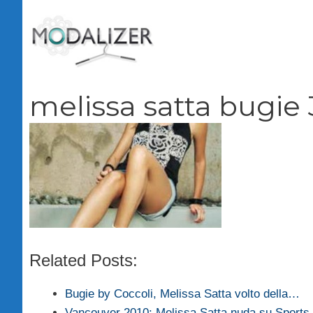
Vai
al
contenuto
melissa satta bugie 
Related Posts:
Bugie by Coccoli, Melissa Satta volto della…
Vancouver 2010: Melissa Satta nuda su Sports I