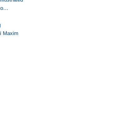
lto…
g
di Maxim