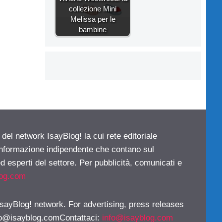
collezione Mini
Melissa per le
bambine
 del network IsayBlog! la cui rete editoriale
 informazione indipendente che contano sul
d esperti del settore. Per pubblicità, comunicati e
log.com
 IsayBlog! network. For advertising, press releases
fo@isayblog.comContattaci
:
info@isayblog.com