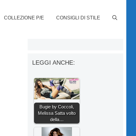
COLLEZIONE P/E
CONSIGLI DI STILE
LEGGI ANCHE:
Bugie by Coccoli,
Melissa Satta volto
della…