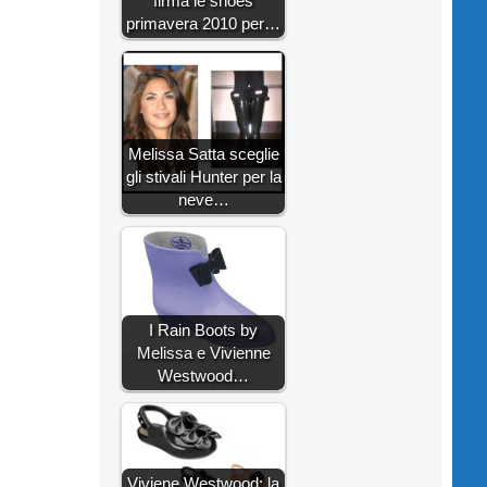
firma le shoes
primavera 2010 per…
Melissa Satta sceglie
gli stivali Hunter per la
neve…
I Rain Boots by
Melissa e Vivienne
Westwood…
Viviene Westwood: la