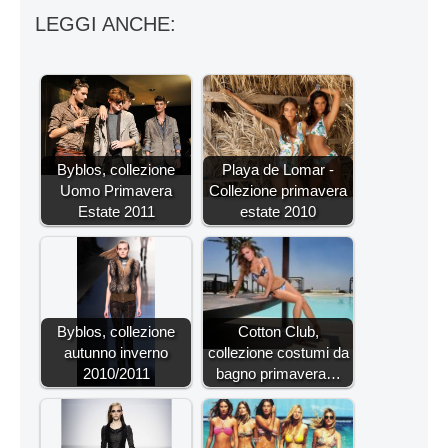
LEGGI ANCHE:
Byblos, collezione
Playa de Lomar -
Uomo Primavera
Collezione primavera
Estate 2011
estate 2010
Byblos, collezione
Cotton Club,
autunno inverno
collezione costumi da
2010/2011
bagno primavera…