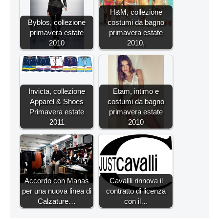
H&M, collezione
Byblos, collezione
costumi da bagno
primavera estate
primavera estate
2010
2010,
Invicta, collezione
Etam, intimo e
Apparel & Shoes
costumi da bagno
Primavera estate
primavera estate
2011
2010
Accordo con Manas
Cavallli rinnova il
per una nuova linea di
contratto di licenza
Calzature…
con il…