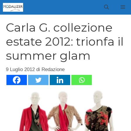
Vai
M
al
contenuto
Carla G. collezione
estate 2012: trionfa il
summer glam
9 Luglio 2012
di
Redazione