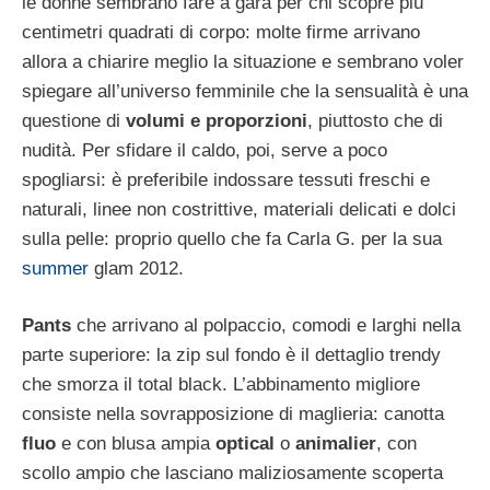
le donne sembrano fare a gara per chi scopre più
centimetri quadrati di corpo: molte firme arrivano
allora a chiarire meglio la situazione e sembrano voler
spiegare all’universo femminile che la sensualità è una
questione di
volumi e proporzioni
, piuttosto che di
nudità. Per sfidare il caldo, poi, serve a poco
spogliarsi: è preferibile indossare tessuti freschi e
naturali, linee non costrittive, materiali delicati e dolci
sulla pelle: proprio quello che fa Carla G. per la sua
summer
glam 2012.
Pants
che arrivano al polpaccio, comodi e larghi nella
parte superiore: la zip sul fondo è il dettaglio trendy
che smorza il total black. L’abbinamento migliore
consiste nella sovrapposizione di maglieria: canotta
fluo
e con blusa ampia
optical
o
animalier
, con
scollo ampio che lasciano maliziosamente scoperta