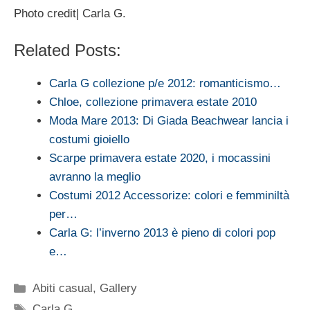
Photo credit| Carla G.
Related Posts:
Carla G collezione p/e 2012: romanticismo…
Chloe, collezione primavera estate 2010
Moda Mare 2013: Di Giada Beachwear lancia i
costumi gioiello
Scarpe primavera estate 2020, i mocassini
avranno la meglio
Costumi 2012 Accessorize: colori e femminiltà
per…
Carla G: l’inverno 2013 è pieno di colori pop
e…
Categorie
Abiti casual
,
Gallery
Tag
Carla G.