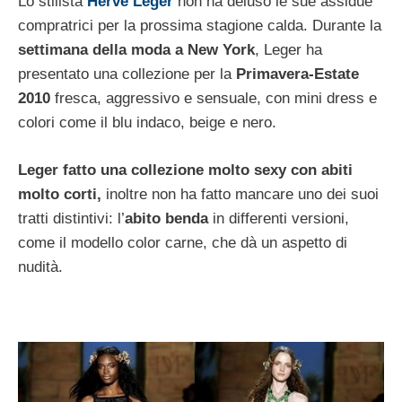
Lo stilista
Herve Leger
non ha deluso le sue assidue
compratrici per la prossima stagione calda. Durante la
settimana della moda a New York
, Leger ha
presentato una collezione per la
Primavera-Estate
2010
fresca, aggressivo e sensuale, con mini dress e
colori come il blu indaco, beige e nero.
Leger fatto una collezione molto sexy con abiti
molto corti,
inoltre non ha fatto mancare uno dei suoi
tratti distintivi: l’
abito benda
in differenti versioni,
come il modello color carne, che dà un aspetto di
nudità.