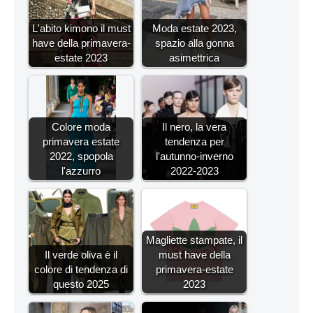
L'abito kimono il must
Moda estate 2023,
have della primavera-
spazio alla gonna
estate 2023
asimettrica
Colore moda
Il nero, la vera
primavera estate
tendenza per
2022, spopola
l'autunno-inverno
l'azzurro
2022-2023
Magliette stampate, il
Il verde oliva è il
must have della
colore di tendenza di
primavera-estate
questo 2025
2023