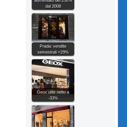
aumentato del 250%
dal 2008
Prada: vendite
semestrali +29%
Geox utile netto a
-33%