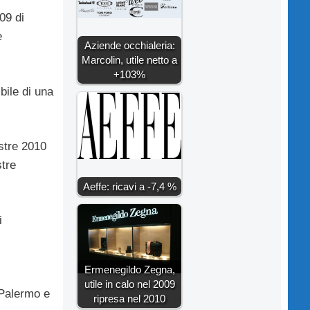
09 di
e
Aziende occhialeria:
Marcolin, utile netto a
+103%
bile di una
estre 2010
stre
Aeffe: ricavi a -7,4 %
i
Ermenegildo Zegna,
utile in calo nel 2009
 Palermo e
ripresa nel 2010