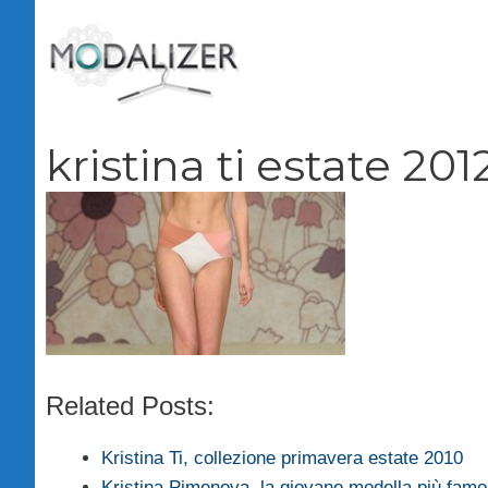
Vai
al
contenuto
kristina ti estate 201
Related Posts:
Kristina Ti, collezione primavera estate 2010
Kristina Pimenova, la giovane modella più fam