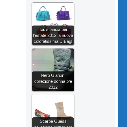
Tod’s lancia per
l’estate 2012 la nuova
coloratissima D Bag!
Nero Giardini
collezione donna p/e
2012
Scarpe Guess