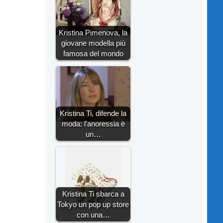
Kristina Pimenova, la
giovane modella più
famosa del mondo
Kristina Ti, difende la
moda: l'anoressia è
un…
Kristina Ti sbarca a
Tokyo un pop up store
con una…