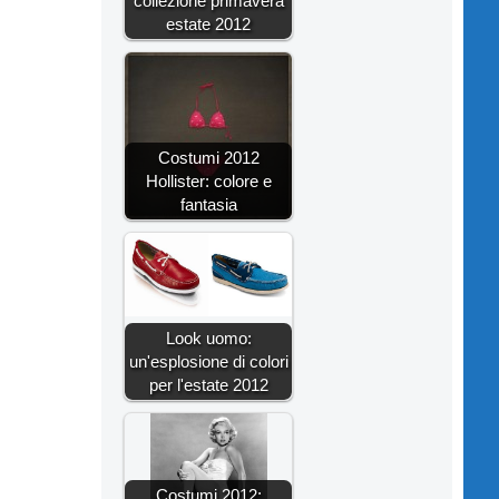
collezione primavera
estate 2012
Costumi 2012
Hollister: colore e
fantasia
Look uomo:
un'esplosione di colori
per l'estate 2012
Costumi 2012: