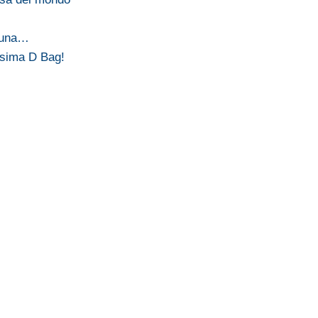
n una…
issima D Bag!