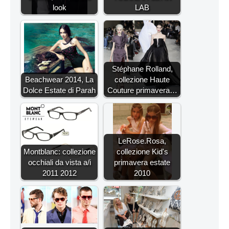
look
LAB
Stéphane Rolland,
Beachwear 2014, La
collezione Haute
Dolce Estate di Parah
Couture primavera…
LeRose.Rosa,
Montblanc: collezione
collezione Kid's
occhiali da vista a/i
primavera estate
2011 2012
2010