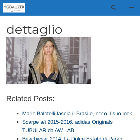
Vai
M
al
contenuto
dettaglio
Related Posts:
Mario Balotelli lascia il Brasile, ecco il suo look
Scarpe a/i 2015-2016, adidas Originals
TUBULAR da AW LAB
Beachwear 2014, La Dolce Estate di Parah