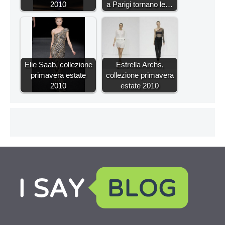
2010
a Parigi tornano le…
Elie Saab, collezione
Estrella Archs,
primavera estate
collezione primavera
2010
estate 2010