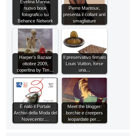
Evelina Manna:
nuovo book
Pierre Mantoux,
fotografico su
presenta il collant anti
Behance Network
smagliature
Harper's Bazaar
Il preservativo firmato
ottobre 2009,
Louis Vuitton, forse
copertina by Tim…
una…
È nato il Portale
Meet the blogger:
Archivi della Moda del
borchie e creepers
Novecento:…
leopardate per…