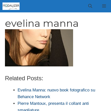
Vai
M
al
contenuto
evelina manna
Related Posts:
Evelina Manna: nuovo book fotografico su
Behance Network
Pierre Mantoux, presenta il collant anti
smagliature