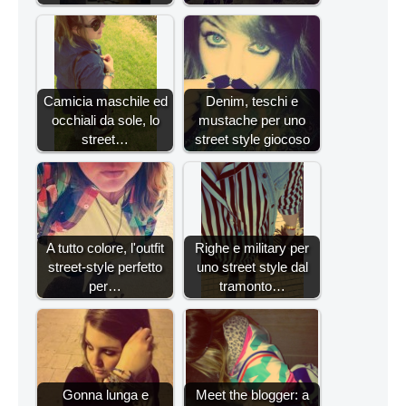
Camicia maschile ed
Denim, teschi e
occhiali da sole, lo
mustache per uno
street…
street style giocoso
A tutto colore, l'outfit
Righe e military per
street-style perfetto
uno street style dal
per…
tramonto…
Gonna lunga e
Meet the blogger: a