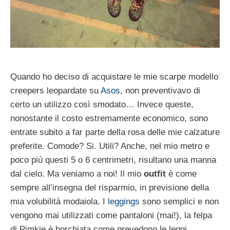
Quando ho deciso di acquistare le mie scarpe modello
creepers leopardate su
Asos
, non preventivavo di
certo un utilizzo così smodato… Invece queste,
nonostante il costo estremamente economico, sono
entrate subito a far parte della rosa delle mie calzature
preferite. Comode? Si. Utili? Anche, nel mio metro e
poco più questi 5 o 6 centrimetri, risultano una manna
dal cielo. Ma veniamo a noi! Il mio
outfit
è come
sempre all’insegna del risparmio, in previsione della
mia volubilità modaiola. I
leggings
sono semplici e non
vengono mai utilizzati come pantaloni (mai!), la felpa
di Pimkie è borchiata come prevedono le leggi