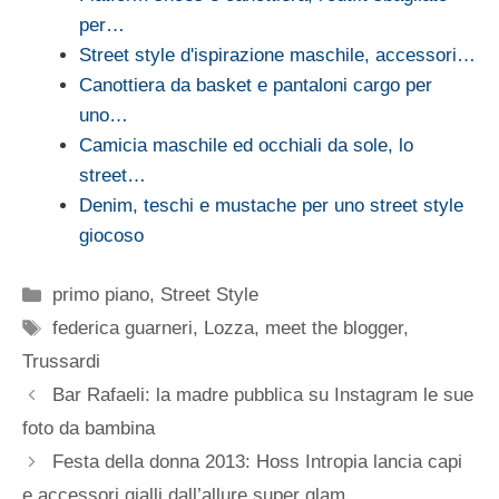
per…
Street style d'ispirazione maschile, accessori…
Canottiera da basket e pantaloni cargo per
uno…
Camicia maschile ed occhiali da sole, lo
street…
Denim, teschi e mustache per uno street style
giocoso
Categorie
primo piano
,
Street Style
Tag
federica guarneri
,
Lozza
,
meet the blogger
,
Trussardi
Bar Rafaeli: la madre pubblica su Instagram le sue
foto da bambina
Festa della donna 2013: Hoss Intropia lancia capi
e accessori gialli dall’allure super glam