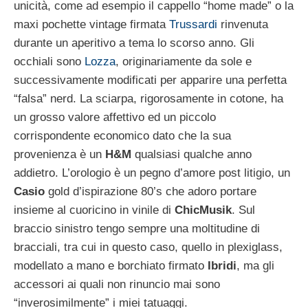
unicità, come ad esempio il cappello “home made” o la
maxi pochette vintage firmata
Trussardi
rinvenuta
durante un aperitivo a tema lo scorso anno. Gli
occhiali sono
Lozza
, originariamente da sole e
successivamente modificati per apparire una perfetta
“falsa” nerd. La sciarpa, rigorosamente in cotone, ha
un grosso valore affettivo ed un piccolo
corrispondente economico dato che la sua
provenienza è un
H&M
qualsiasi qualche anno
addietro. L’orologio è un pegno d’amore post litigio, un
Casio
gold d’ispirazione 80’s che adoro portare
insieme al cuoricino in vinile di
ChicMusik
. Sul
braccio sinistro tengo sempre una moltitudine di
bracciali, tra cui in questo caso, quello in plexiglass,
modellato a mano e borchiato firmato
Ibridi
, ma gli
accessori ai quali non rinuncio mai sono
“inverosimilmente” i miei tatuaggi.