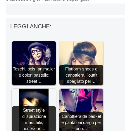
LEGGI ANCHE:
Teschi, pois, animalier
Flatform shoes e
e colori pastello:
canottiera, l'outfit
street…
sbagliato per…
Street style
d'ispirazione
Canottiera da basket
maschile,
e pantaloni cargo per
accessori…
uno…