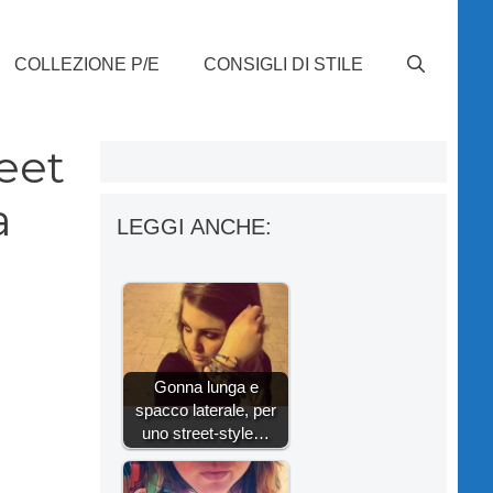
COLLEZIONE P/E
CONSIGLI DI STILE
reet
a
LEGGI ANCHE:
Gonna lunga e
spacco laterale, per
uno street-style…