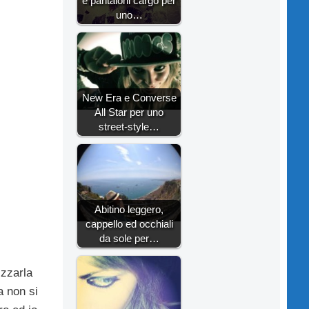
e pantaloni cargo per
uno…
New Era e Converse
All Star per uno
street-style…
Abitino leggero,
cappello ed occhiali
da sole per…
izzarla
a non si