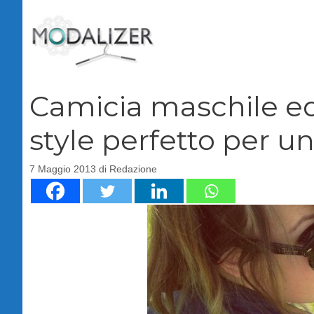
Vai
al
contenuto
Camicia maschile ed 
style perfetto per u
7 Maggio 2013
di
Redazione