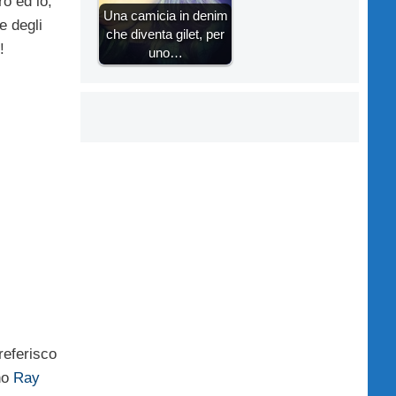
o ed io,
Una camicia in denim
e degli
che diventa gilet, per
!
uno…
referisco
no
Ray