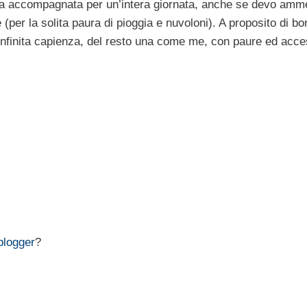
mi ha accompagnata per un’intera giornata, anche se devo amme
e (per la solita paura di pioggia e nuvoloni). A proposito di b
 infinita capienza, del resto una come me, con paure ed acce
blogger
?