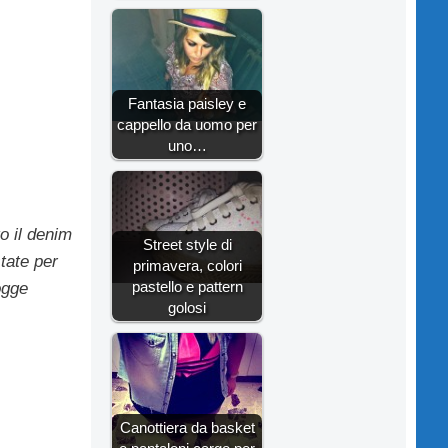
Fantasia paisley e
cappello da uomo per
uno…
o il denim
Street style di
tate per
primavera, colori
pastello e pattern
ogge
golosi
Canottiera da basket