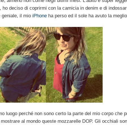
e, almeno non come negli ultimi mesi. L’abito è super legger
, ho deciso di coprirmi con la camicia in denim e di indossar
 geniale, il mio
iPhone
ha perso ed il sole ha avuto la meglio
o luogo perché non sono certo la parte del mio corpo che p
i mostrare al mondo queste mozzarelle DOP. Gli occhiali so