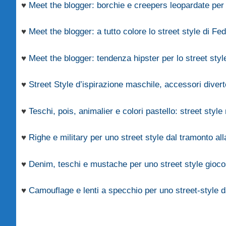
♥
Meet the blogger: borchie e creepers leopardate per 
♥
Meet the blogger: a tutto colore lo street style di Fe
♥
Meet the blogger: tendenza hipster per lo street styl
♥
Street Style d’ispirazione maschile, accessori divert
♥
Teschi, pois, animalier e colori pastello: street styl
♥
Righe e military per uno street style dal tramonto al
♥
Denim, teschi e mustache per uno street style gioc
♥
Camouflage e lenti a specchio per uno street-style da