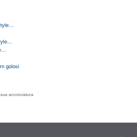
style…
style…
le…
rn golosi
a sua acconciatura