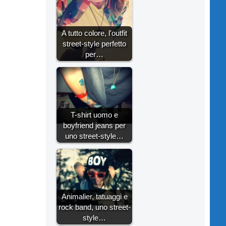
A tutto colore, l'outfit
street-style perfetto
per…
T-shirt uomo e
boyfriend jeans per
uno street-style…
Animalier, tatuaggi e
rock band, uno street-
style…