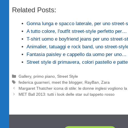
Related Posts:
Gonna lunga e spacco laterale, per uno street-
A tutto colore, l'outfit street-style perfetto per…
T-shirt uomo e boyfriend jeans per uno street-
Animalier, tatuaggi e rock band, uno street-sty
Fantasia paisley e cappello da uomo per uno…
Street style di primavera, colori pastello e patte
Categorie
Gallery
,
primo piano
,
Street Style
Tag
federica guarneri
,
meet the blogger
,
RayBan
,
Zara
Margaret Thatcher icona di stile: le donne inglesi vogliono l
MET Ball 2013: tutti i look delle star sul tappeto rosso