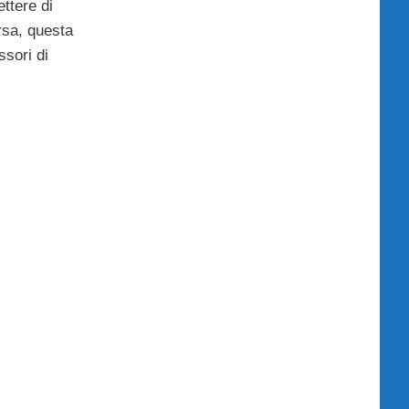
ttere di
orsa, questa
ssori di