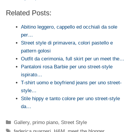
Related Posts:
Abitino leggero, cappello ed occhiali da sole
per…
Street style di primavera, colori pastello e
pattern golosi
Outfit da cerimonia, full skirt per un meet the…
Pantaloni rosa Barbie per uno street-style
ispirato…
T-shirt uomo e boyfriend jeans per uno street-
style…
Stile hippy e tanto colore per uno street-style
da…
Categorie
Gallery
,
primo piano
,
Street Style
Tag
federica guarneri
,
H&M
,
meet the blogger