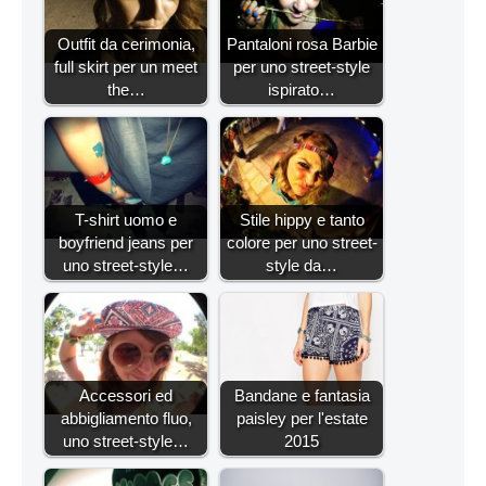
Outfit da cerimonia,
Pantaloni rosa Barbie
full skirt per un meet
per uno street-style
the…
ispirato…
T-shirt uomo e
Stile hippy e tanto
boyfriend jeans per
colore per uno street-
uno street-style…
style da…
Accessori ed
Bandane e fantasia
abbigliamento fluo,
paisley per l'estate
uno street-style…
2015