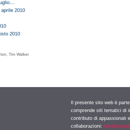
Luglio…
 aprile 2010
010
osto 2010
rton
,
Tim Walker
Il presente sito web è parte
comprende siti tematici di
contributo di appassionati e
collaborazioni:
info@isayb