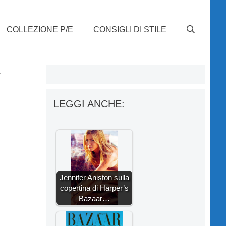
COLLEZIONE P/E
CONSIGLI DI STILE
y
LEGGI ANCHE:
Jennifer Aniston sulla
copertina di Harper’s
Bazaar…