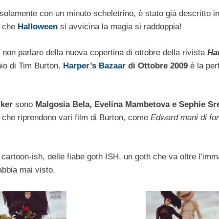
solamente con un minuto scheletrino, è stato già descritto i
a che
Halloween
si avvicina la magia si raddoppia!
 non parlare della nuova copertina di ottobre della rivista
Ha
nio di Tim Burton.
Harper’s Bazaar
di Ottobre 2009
è la per
ker
sono
Malgosia Bela, Evelina Mambetova e Sephie Sr
c, che riprendono vari film di Burton, come
Edward mani di for
ei cartoon-ish, delle fiabe goth ISH, un goth che va oltre l’im
abbia mai visto.