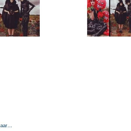
azaar…