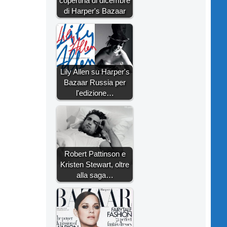
copertina di dicembre
di Harper's Bazaar
Lily Allen su Harper's
Bazaar Russia per
l'edizione…
Robert Pattinson e
Kristen Stewart, oltre
alla saga…