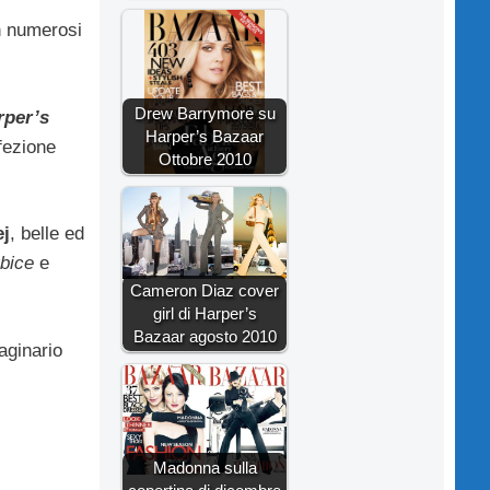
n numerosi
Drew Barrymore su
rper’s
Harper’s Bazaar
fezione
Ottobre 2010
ej
, belle ed
bice
e
Cameron Diaz cover
girl di Harper’s
Bazaar agosto 2010
maginario
Madonna sulla