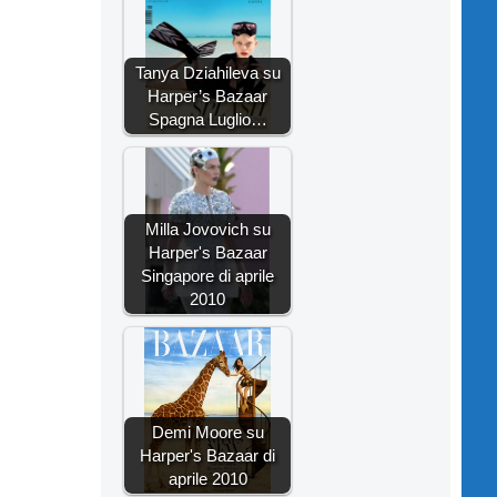
Tanya Dziahileva su
Harper’s Bazaar
Spagna Luglio…
Milla Jovovich su
Harper's Bazaar
Singapore di aprile
2010
Demi Moore su
Harper's Bazaar di
aprile 2010