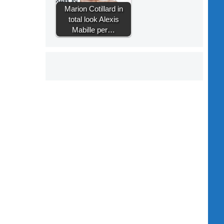
Marion Cotillard in
total look Alexis
Mabille per…