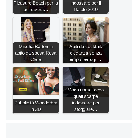
Pleasure Beach per la
indossare per il
primavera…
Natale 2010
Mischa Barton in
Abiti da cocktail:
abito da sposa Rosa
eleganza senza
Clara
tempo per ogni…
Moda uomo: ecco
quali scarpe
Pubblicità Wonderbra
indossare per
in 3D
sfoggiare…