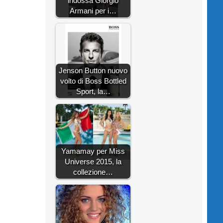
indossa Giorgio
Armani per i…
Jenson Button nuovo
volto di Boss Bottled
Sport, la…
Yamamay per Miss
Universe 2015, la
collezione…