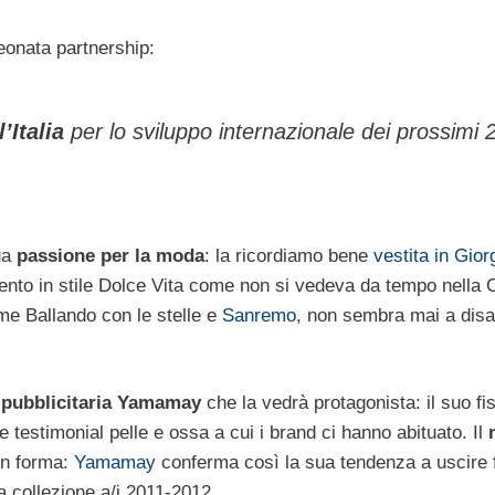
eonata partnership:
’Italia
per lo sviluppo internazionale dei prossimi 
ua
passione per la moda
: la ricordiamo bene
vestita in Gio
evento in stile Dolce Vita come non si vedeva da tempo nella C
me Ballando con le stelle e
Sanremo
, non sembra mai a disa
pubblicitaria Yamamay
che la vedrà protagonista: il suo fi
 testimonial pelle e ossa a cui i brand ci hanno abituato. Il
in forma:
Yamamay
conferma così la sua tendenza a uscire f
la collezione a/i 2011-2012.