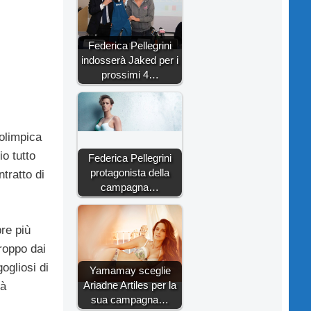
Federica Pellegrini
indosserà Jaked per i
prossimi 4…
 olimpica
io tutto
Federica Pellegrini
protagonista della
tratto di
campagna…
re più
troppo dai
ogliosi di
Yamamay sceglie
Ariadne Artiles per la
rà
sua campagna…