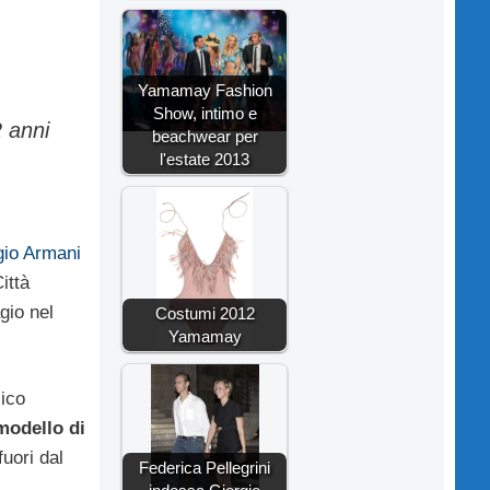
Yamamay Fashion
Show, intimo e
2 anni
beachwear per
l'estate 2013
rgio Armani
ittà
gio nel
Costumi 2012
Yamamay
sico
modello di
uori dal
Federica Pellegrini