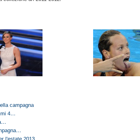
della campagna
simi 4…
na…
campagna…
 l'estate 2013