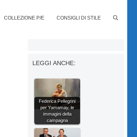
COLLEZIONE P/E
CONSIGLI DI STILE
LEGGI ANCHE:
Federica Pellegrini
per Yamamay, le
immagini della
campagna