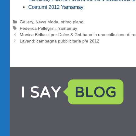
Costumi 2012 Yamamay
Categorie
Gallery
,
News Moda
,
primo piano
Tag
Federica Pellegrini
,
Yamamay
Monica Bellucci per Dolce & Gabbana in una collezione di ros
Lavand: campagna pubblicitaria p/e 2012