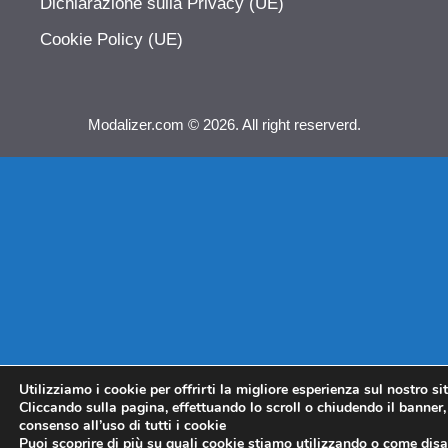
Dichiarazione sulla Privacy (UE)
Cookie Policy (UE)
Modalizer.com © 2026. All right reserverd.
Utilizziamo i cookie per offrirti la migliore esperienza sul nostro si
Cliccando sulla pagina, effettuando lo scroll o chiudendo il banner, 
consenso all’uso di tutti i cookie
Puoi scoprire di più su quali cookie stiamo utilizzando o come disat