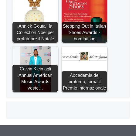
Annick Goutal: la
Stepping Out in Italian
Collection Noel per
Shoes Awards -
profumare il Natale
nomination
Calvin Klein agli
Annual American
Accademia del
Music Awards
profumo, torna il
veste…
Premio Internazionale