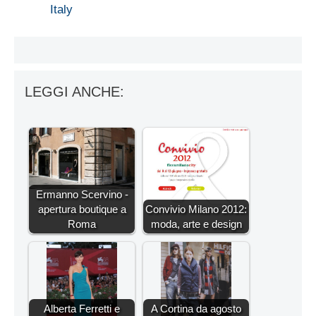
Italy
LEGGI ANCHE:
Ermanno Scervino -
apertura boutique a
Convivio Milano 2012:
Roma
moda, arte e design
Alberta Ferretti e
A Cortina da agosto