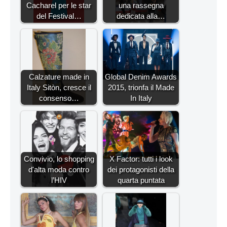
Cacharel per le star
una rassegna
del Festival…
dedicata alla…
Calzature made in
Global Denim Awards
Italy Sitòn, cresce il
2015, trionfa il Made
consenso…
In Italy
Convivio, lo shopping
X Factor: tutti i look
d'alta moda contro
dei protagonisti della
l’HIV
quarta puntata