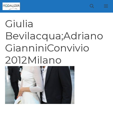
Vai
M
al
contenuto
Giulia
Bevilacqua;Adriano
GianniniConvivio
2012Milano