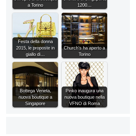
a Torino
1200…
Festa della donna
2015, le proposte in
Church’s ha aperto a
giallo di…
Torino
Bottega Veneta,
Pinko inaugura una
nuova boutique a
nuova boutique nella
Singapore
VFNO di Roma