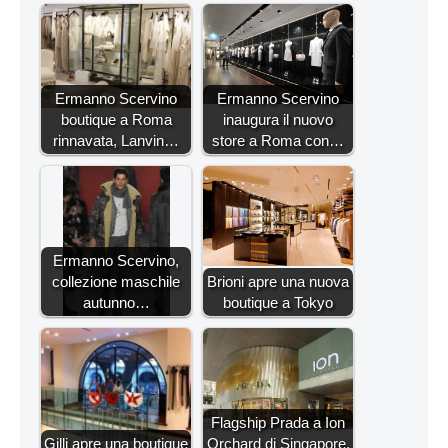
Ermanno Scervino
Ermanno Scervino
boutique a Roma
inaugura il nuovo
rinnavata, Lanvin…
store a Roma con…
Ermanno Scervino,
collezione maschile
Brioni apre una nuova
autunno…
boutique a Tokyo
Flagship Prada a Ion
Gilli apre una boutique
Orchard di Singapore,