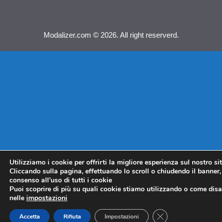
Modalizer.com © 2026. All right reserverd.
Utilizziamo i cookie per offrirti la migliore esperienza sul nostro si
Cliccando sulla pagina, effettuando lo scroll o chiudendo il banner, 
consenso all’uso di tutti i cookie
Puoi scoprire di più su quali cookie stiamo utilizzando o come disat
nelle
impostazioni
CLOSE GDPR COO
Accetta
Rifiuta
Impostazioni