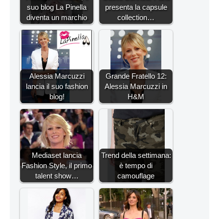
suo blog La Pinella
presenta la capsule
diventa un marchio
collection…
Alessia Marcuzzi
Grande Fratello 12:
lancia il suo fashion
Alessia Marcuzzi in
blog!
H&M
Mediaset lancia
Trend della settimana:
Fashion Style, il primo
è tempo di
talent show…
camouflage