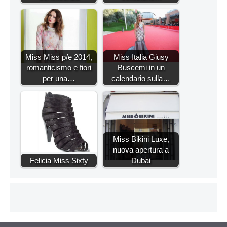
Miss Miss p/e 2014,
Miss Italia Giusy
romanticismo e fiori
Buscemi in un
per una…
calendario sulla…
Miss Bikini Luxe,
nuova apertura a
Felicia Miss Sixty
Dubai