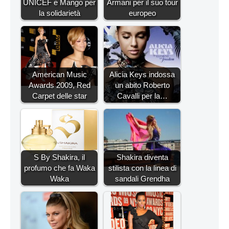
UNICEF e Mango per
Armani per il suo tour
la solidarietà
europeo
American Music
Alicia Keys indossa
Awards 2009, Red
un abito Roberto
Carpet delle star
Cavalli per la…
S By Shakira, il
Shakira diventa
profumo che fa Waka
stilista con la linea di
Waka
sandali Grendha