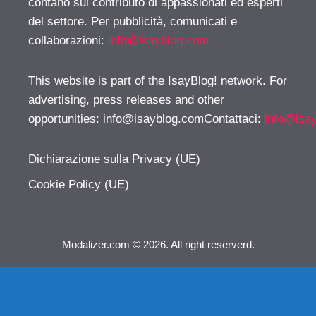
contano sul contributo di appassionati ed esperti
del settore. Per pubblicità, comunicati e
collaborazioni:
info@isayblog.com
This website is part of the IsayBlog! network. For
advertising, press releases and other
opportunities:
info@isayblog.comContattaci
:
info@isa
Dichiarazione sulla Privacy (UE)
Cookie Policy (UE)
Modalizer.com © 2026. All right reserverd.