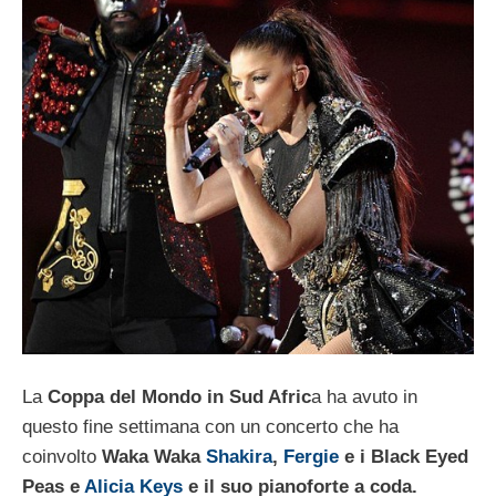
La
Coppa del Mondo in Sud Afric
a ha avuto in
questo fine settimana con un concerto che ha
coinvolto
Waka Waka
Shakira
,
Fergie
e i Black Eyed
Peas e
Alicia Keys
e il suo pianoforte a coda.