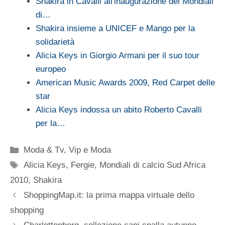
Shakira in Cavalli all'inaugurazione dei Mondiali
di…
Shakira insieme a UNICEF e Mango per la
solidarietà
Alicia Keys in Giorgio Armani per il suo tour
europeo
American Music Awards 2009, Red Carpet delle
star
Alicia Keys indossa un abito Roberto Cavalli
per la…
Categorie
Moda & Tv
,
Vip e Moda
Tag
Alicia Keys
,
Fergie
,
Mondiali di calcio Sud Africa
2010
,
Shakira
ShoppingMap.it: la prima mappa virtuale dello
shopping