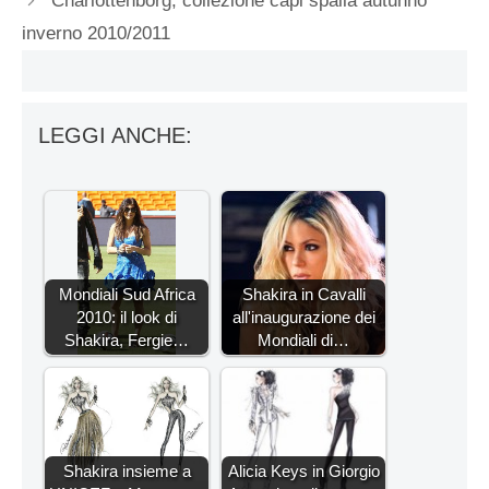
Charlottenborg, collezione capi spalla autunno
inverno 2010/2011
LEGGI ANCHE:
Mondiali Sud Africa
Shakira in Cavalli
2010: il look di
all'inaugurazione dei
Shakira, Fergie…
Mondiali di…
Shakira insieme a
Alicia Keys in Giorgio