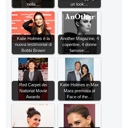
nella…
un look…
Katie Holmes è la
Another Magazine, 4
nuova testimonial di
copertine, 4 donne
Bobbi Brown
famose:…
Red Carpet dei
Katie Holmes in Max
National Movie
Mara premiata al
Awards
Face of the…