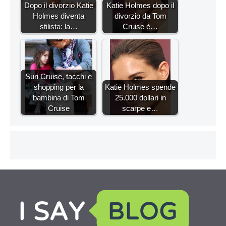
Dopo il divorzio Katie
Katie Holmes dopo il
Holmes diventa
divorzio da Tom
stilista: la…
Cruise è…
Suri Cruise, tacchi e
shopping per la
Katie Holmes spende
bambina di Tom
25.000 dollari in
Cruise
scarpe e…