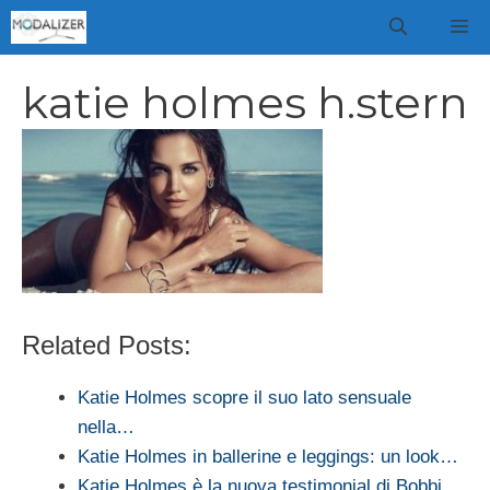
Vai
M
al
contenuto
katie holmes h.stern
Related Posts:
Katie Holmes scopre il suo lato sensuale
nella…
Katie Holmes in ballerine e leggings: un look…
Katie Holmes è la nuova testimonial di Bobbi