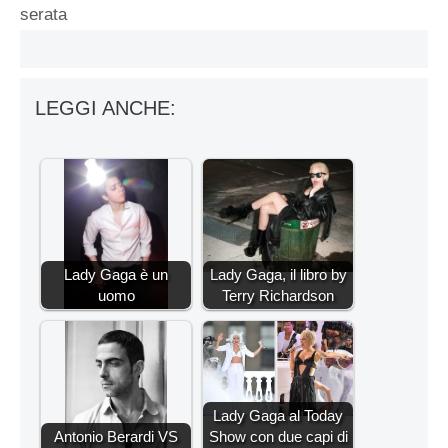
serata
LEGGI ANCHE:
Lady Gaga è un
Lady Gaga, il libro by
uomo
Terry Richardson
Lady Gaga al Today
Antonio Berardi VS
Show con due capi di