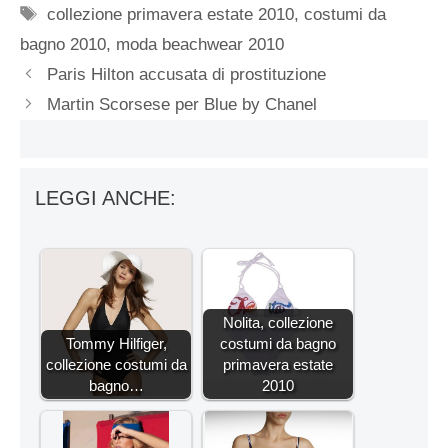
Tag
collezione primavera estate 2010
,
costumi da
bagno 2010
,
moda beachwear 2010
Paris Hilton accusata di prostituzione
Martin Scorsese per Blue by Chanel
LEGGI ANCHE:
Nolita, collezione
Tommy Hilfiger,
costumi da bagno
collezione costumi da
primavera estate
bagno…
2010