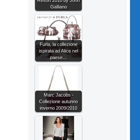
Resort 2010 by John
Galliano
Furla, la collezione
ispirata ad Alice nel
paese…
Marc Jacobs -
Collezione autunno
inverno 2009/2010