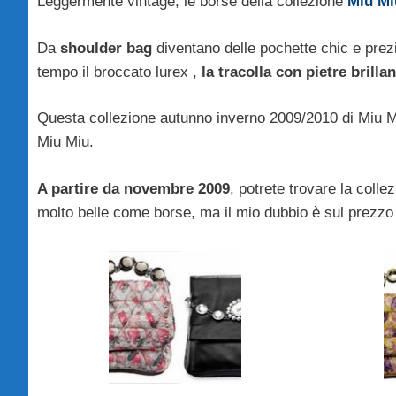
Leggermente vintage, le borse della collezione
Miu Mi
Da
shoulder bag
diventano delle pochette chic e prez
tempo il broccato lurex ,
la tracolla con pietre brilla
Questa collezione autunno inverno 2009/2010 di Miu Miu
Miu Miu.
A partire da novembre 2009
, potrete trovare la col
molto belle come borse, ma il mio dubbio è sul prezzo