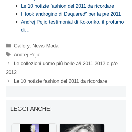
Le 10 notizie fashion del 2011 da ricordare
Il look androgino di Dsquared² per la p/e 2011
Andrej Pejic testimonial di Kokoriko, il profumo
di…
Categorie
Gallery
,
News Moda
Tag
Andrej Pejic
Le collezioni uomo più belle a/i 2011 2012 e p/e
2012
Le 10 notizie fashion del 2011 da ricordare
LEGGI ANCHE: