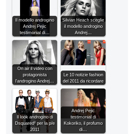
Il modello androgino
Silvian Heach sceglie
Andrej Pejic
il modello androgino
testimonial di…
Andrej…
On air il video con
protagonista
Le 10 notizie fashion
l'androgino Andrej…
del 2011 da ricordare
Andrej Pejic
Il look androgino di
testimonial di
Dsquared² per la p/e
Kokoriko, il profumo
2011
di…