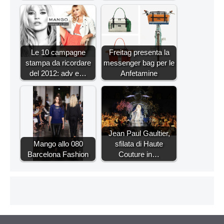
Le 10 campagne
Freitag presenta la
stampa da ricordare
messenger bag per le
del 2012: adv e…
Anfetamine
Jean Paul Gaultier,
Mango allo 080
sfilata di Haute
Barcelona Fashion
Couture in…