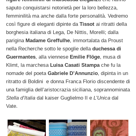
saputo conquistarsi notorietà per la loro bellezza,
femminilità ma anche dalla forte personalità. Vedremo
così figure di eleganti dipinte da
Tissot
ai ritratti della
borghesia italiana di Lega, De Nittis, Morelli; dalla
parigina
Madame Greffulhe
, immortalata da Proust
nella Recherche sotto le spoglie della
duchessa di
Guermantes
, alla viennese
Emilie Flöge
, musa di
Klimt, la marchesa
Luisa Casati Stampa
che fu la
nomade del poeta
Gabriele D’Annunzio
, dipinta in un
ritratto di Boldini e donna Franca Florio discendente di
una famiglia dell’aristocrazia siciliana, soprannominata
Stella d’Italia
dal kaiser Guglielmo II e
L’Unica
dal
Vate.