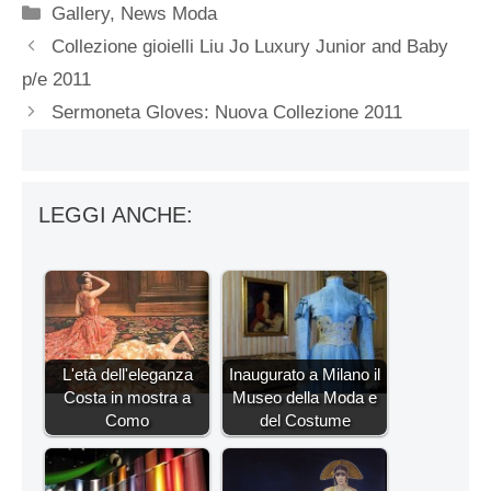
Categorie
Gallery
,
News Moda
Collezione gioielli Liu Jo Luxury Junior and Baby
p/e 2011
Sermoneta Gloves: Nuova Collezione 2011
LEGGI ANCHE:
L'età dell'eleganza
Inaugurato a Milano il
Costa in mostra a
Museo della Moda e
Como
del Costume