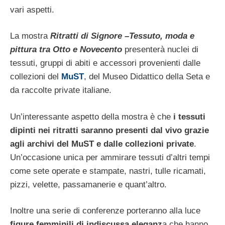
vari aspetti.
La mostra
Ritratti di Signore –Tessuto, moda e
pittura tra Otto e Novecento
presenterà nuclei di
tessuti, gruppi di abiti e accessori provenienti dalle
collezioni del
MuST
, del Museo Didattico della Seta e
da raccolte private italiane.
Un’interessante aspetto della mostra è che
i tessuti
dipinti nei ritratti saranno presenti dal vivo grazie
agli archivi del MuST
e dalle collezioni private
.
Un’occasione unica per ammirare tessuti d’altri tempi
come sete operate e stampate, nastri, tulle ricamati,
pizzi, velette, passamanerie e quant’altro.
Inoltre una serie di conferenze porteranno alla luce
figure femminili di indiscussa eleganz
a che hanno