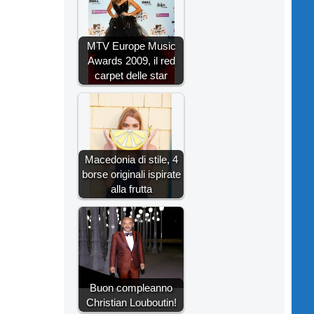
MTV Europe Music
Awards 2009, il red
carpet delle star
Macedonia di stile, 4
borse originali ispirate
alla frutta
Buon compleanno
Christian Louboutin!