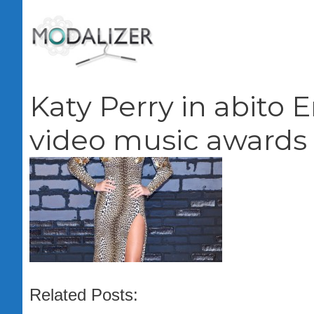
Vai
al
contenuto
Katy Perry in abit
video music awards
Related Posts: