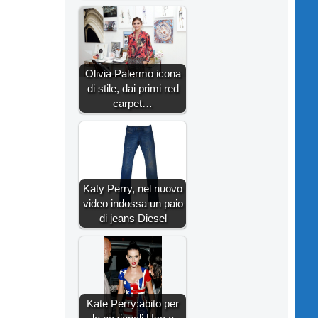
Olivia Palermo icona
di stile, dai primi red
carpet…
Katy Perry, nel nuovo
video indossa un paio
di jeans Diesel
Kate Perry:abito per