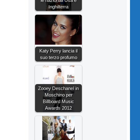
le nazionali Usa e
Inghilterra
Katy Perry lancia il
suo terzo profumo
Zooey Deschanel in
Moschino per
Billboard Music
Awards 2012