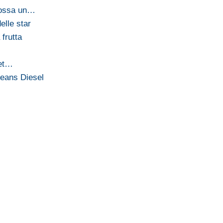
dossa un…
elle star
 frutta
pet…
jeans Diesel