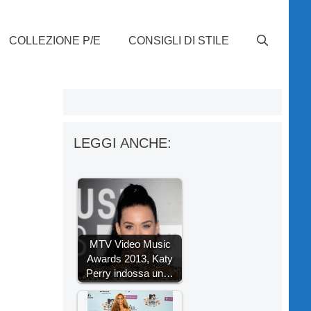
COLLEZIONE P/E
CONSIGLI DI STILE
LEGGI ANCHE:
MTV Video Music
Awards 2013, Katy
Perry indossa un…