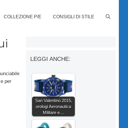
COLLEZIONE P/E
CONSIGLI DI STILE
ui
LEGGI ANCHE:
nunciabile
 e per
San Valentino 2015,
orologi Aeronautica
Militare e…