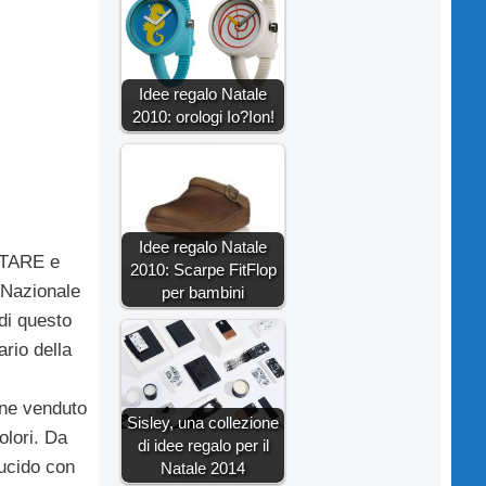
Idee regalo Natale
2010: orologi Io?Ion!
Idee regalo Natale
LITARE e
2010: Scarpe FitFlop
 Nazionale
per bambini
 di questo
rio della
iene venduto
Sisley, una collezione
olori. Da
di idee regalo per il
lucido con
Natale 2014