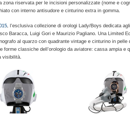
una zona riservata per le incisioni personalizzate (nome e co
chiato con interno antisudore e cinturino extra in gomma.
015
, l’esclusiva collezione di orologi Lady/Boys dedicata agl
esco Baracca, Luigi Gori e Maurizio Pagliano. Una Limited Ed
ografo al quarzo con quadrante vintage e cinturino in pelle 
 le forme classiche dell’orologio da aviatore: cassa ampia e q
visibilità.