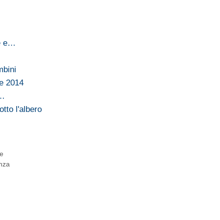
re e…
mbini
le 2014
i…
tto l'albero
te
enza