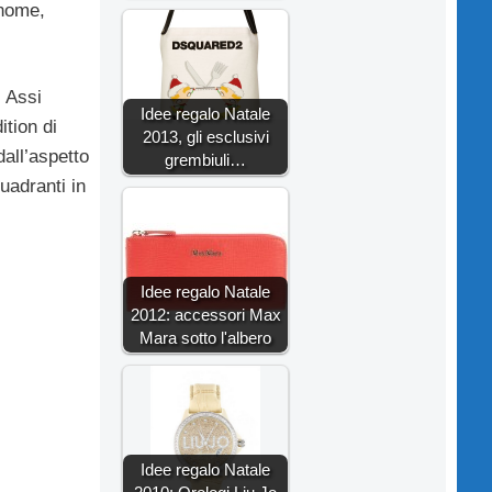
gnome,
i Assi
Idee regalo Natale
ition di
2013, gli esclusivi
dall’aspetto
grembiuli…
uadranti in
Idee regalo Natale
2012: accessori Max
Mara sotto l'albero
Idee regalo Natale