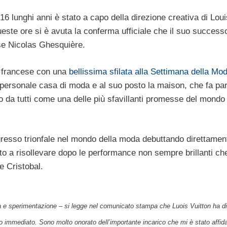
 16 lunghi anni è stato a capo della direzione creativa di Loui
este ore si è avuta la conferma ufficiale che il suo successo
ese Nicolas Ghesquière.
a francese con una
bellissima sfilata alla Settimana della Mod
 personale casa di moda e al suo posto la maison, che fa par
 da tutti come una delle più sfavillanti promesse del mondo 
gresso trionfale nel mondo della moda debuttando direttament
ito a risollevare dopo le performance non sempre brillanti ch
e Cristobal.
 e sperimentazione – si legge nel comunicato stampa che Luois Vuitton ha d
o immediato. Sono molto onorato dell’importante incarico che mi è stato affid