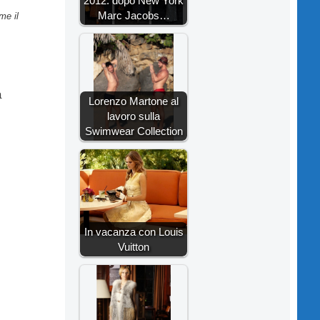
2012: dopo New York
Marc Jacobs…
me il
a
Lorenzo Martone al
lavoro sulla
Swimwear Collection
In vacanza con Louis
Vuitton