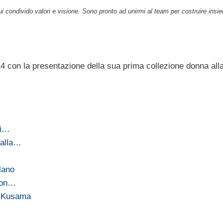
ui condivido valori e visione. Sono pronto ad unirmi al team per costruire insie
 con la presentazione della sua prima collezione donna all
di…
 alla…
ilano
 con…
oi Kusama