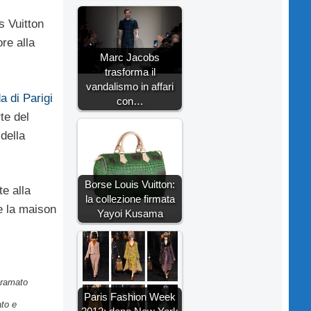
s Vuitton
re alla
Marc Jacobs
trasforma il
vandalismo in affari
a di Parigi
con…
te del
della
Borse Louis Vuitton:
e alla
la collezione firmata
e la maison
Yayoi Kusama
iramato
Paris Fashion Week
ato e