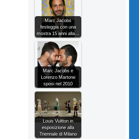
Marc Jacobs
festeggia con una
mostra 15 anni alla…
Marc Jacobs e
Lorenzo Martone
sposi nel 2010
Louis Vuitton in
esposizione alla
Triennale di Milano