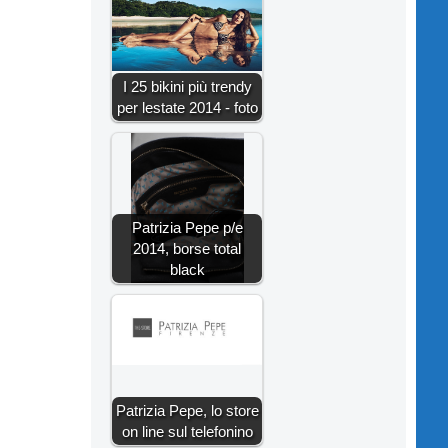
I 25 bikini più trendy
per lestate 2014 - foto
Patrizia Pepe p/e
2014, borse total
black
Patrizia Pepe, lo store
on line sul telefonino