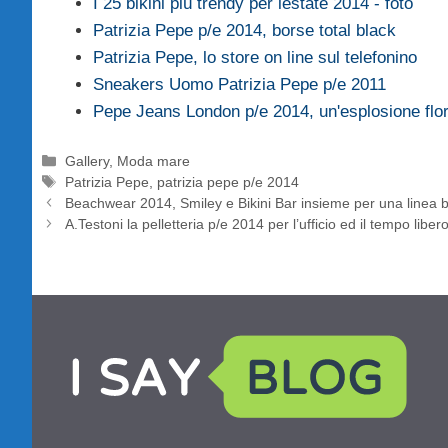
I 25 bikini più trendy per lestate 2014 - foto
Patrizia Pepe p/e 2014, borse total black
Patrizia Pepe, lo store on line sul telefonino
Sneakers Uomo Patrizia Pepe p/e 2011
Pepe Jeans London p/e 2014, un'esplosione flo
Categorie
Gallery
,
Moda mare
Tag
Patrizia Pepe
,
patrizia pepe p/e 2014
Beachwear 2014, Smiley e Bikini Bar insieme per una linea bi
A.Testoni la pelletteria p/e 2014 per l’ufficio ed il tempo liber