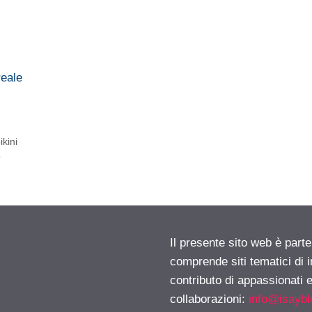
reale
kini
o
Il presente sito web è parte
comprende siti tematici di
contributo di appassionati e
collaborazioni:
info@isayb