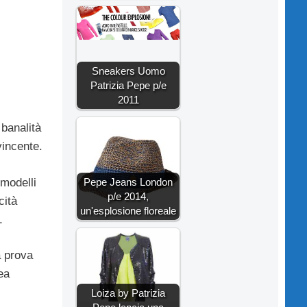
Sneakers Uomo
Patrizia Pepe p/e
2011
 banalità
vincente.
Pepe Jeans London
 modelli
p/e 2014,
cità
un'esplosione floreale
.
a prova
ea
Loiza by Patrizia