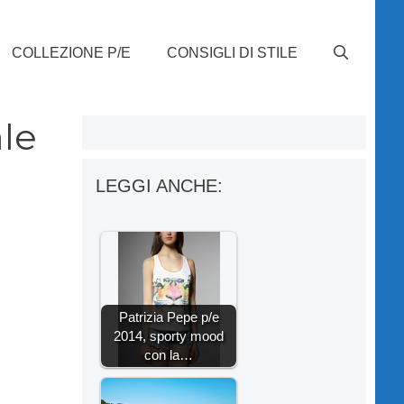
COLLEZIONE P/E
CONSIGLI DI STILE
le
LEGGI ANCHE:
Patrizia Pepe p/e
2014, sporty mood
con la…