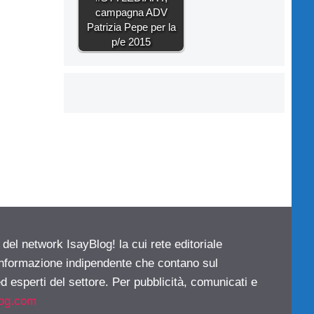
campagna ADV
Patrizia Pepe per la
p/e 2015
 del network IsayBlog! la cui rete editoriale
 informazione indipendente che contano sul
d esperti del settore. Per pubblicità, comunicati e
log.com