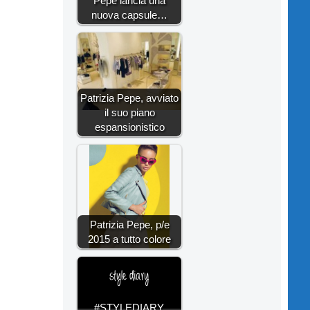
Pepe lancia una
nuova capsule…
Patrizia Pepe, avviato
il suo piano
espansionistico
Patrizia Pepe, p/e
2015 a tutto colore
#STYLEDIARY,