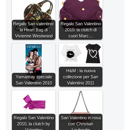
Regalo San valentino:
Regalo San Valentino
la Heart Bag di
2010: la clutch di
Vivienne Westwood
cuori Marc…
H&M : la nuova
Yamamay speciale
collezione per San
San Valentino 2010
Valentino 2011
Regalo San Valentino
San Valentino in rosa
2010, la clutch by
con Christian
Valentino
Louboutin