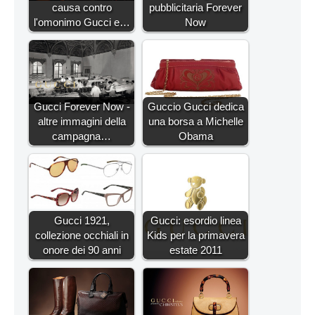
causa contro
pubblicitaria Forever
l'omonimo Gucci e…
Now
Gucci Forever Now -
Guccio Gucci dedica
altre immagini della
una borsa a Michelle
campagna…
Obama
Gucci 1921,
Gucci: esordio linea
collezione occhiali in
Kids per la primavera
onore dei 90 anni
estate 2011