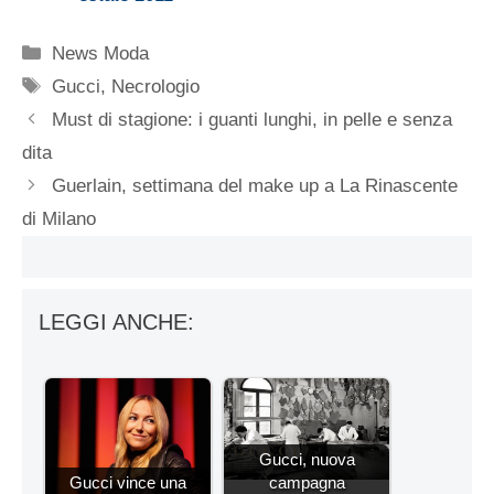
Categorie
News Moda
Tag
Gucci
,
Necrologio
Must di stagione: i guanti lunghi, in pelle e senza
dita
Guerlain, settimana del make up a La Rinascente
di Milano
LEGGI ANCHE:
Gucci, nuova
Gucci vince una
campagna