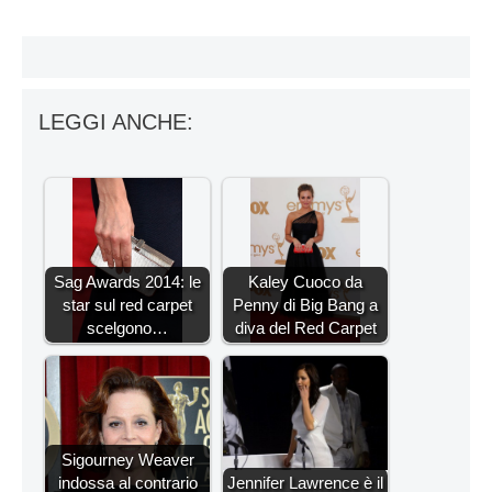
LEGGI ANCHE:
Sag Awards 2014: le
Kaley Cuoco da
star sul red carpet
Penny di Big Bang a
scelgono…
diva del Red Carpet
Sigourney Weaver
indossa al contrario
Jennifer Lawrence è il