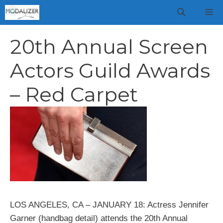
Vai
M
al
contenuto
20th Annual Screen
Actors Guild Awards
– Red Carpet
LOS ANGELES, CA – JANUARY 18: Actress Jennifer
Garner (handbag detail) attends the 20th Annual