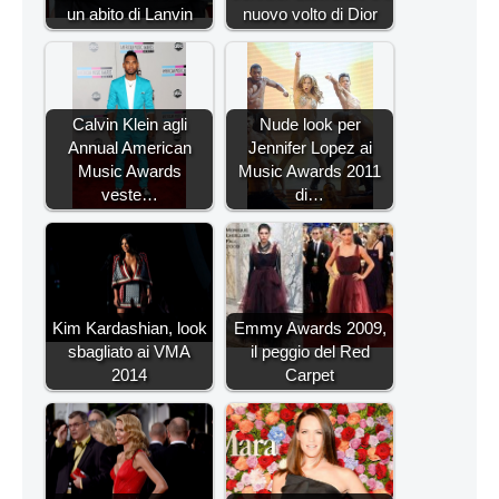
un abito di Lanvin
nuovo volto di Dior
Calvin Klein agli
Nude look per
Annual American
Jennifer Lopez ai
Music Awards
Music Awards 2011
veste…
di…
Kim Kardashian, look
Emmy Awards 2009,
sbagliato ai VMA
il peggio del Red
2014
Carpet