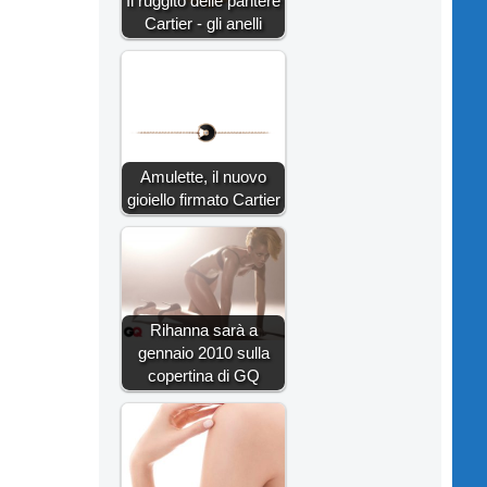
Il ruggito delle pantere
Cartier - gli anelli
Amulette, il nuovo
gioiello firmato Cartier
Rihanna sarà a
gennaio 2010 sulla
copertina di GQ