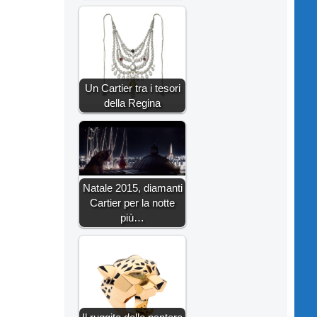
Un Cartier tra i tesori
della Regina
Natale 2015, diamanti
Cartier per la notte
più…