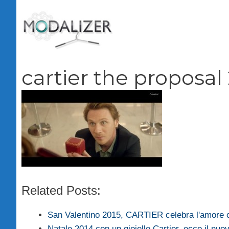
Vai
al
contenuto
cartier the proposal
Related Posts:
San Valentino 2015, CARTIER celebra l'amore 
Natale 2014 con un gioiello Cartier, ecco il nuo