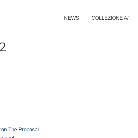
NEWS
COLLEZIONE A/I
 2
con The Proposal
vo spot