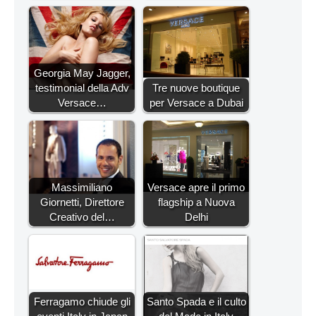
Georgia May Jagger,
testimonial della Adv
Tre nuove boutique
Versace…
per Versace a Dubai
Massimiliano
Versace apre il primo
Giornetti, Direttore
flagship a Nuova
Creativo del…
Delhi
Ferragamo chiude gli
Santo Spada e il culto