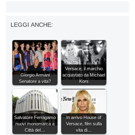
LEGGI ANCHE:
Versace, il marchio
Giorgio Armani
acquistato da Michael
Senatore a vita?
Kors
Salvatore Ferragamo
In arrivo House of
nuovi monomarca a
Versace, film sulla
Città del…
vita di…