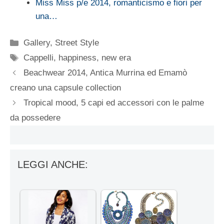
Miss Miss p/e 2014, romanticismo e fiori per
una…
Categorie
Gallery
,
Street Style
Tag
Cappelli
,
happiness
,
new era
Beachwear 2014, Antica Murrina ed Emamò
creano una capsule collection
Tropical mood, 5 capi ed accessori con le palme
da possedere
LEGGI ANCHE: