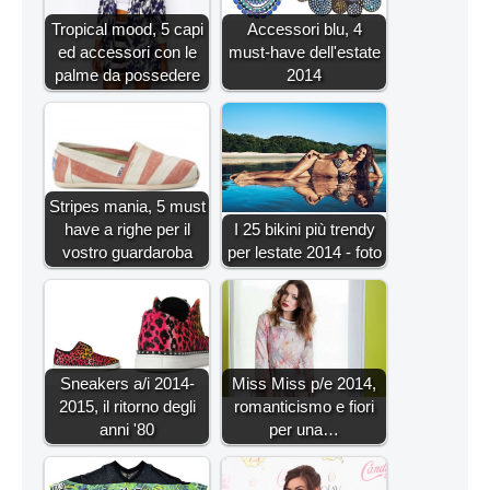
Tropical mood, 5 capi
Accessori blu, 4
ed accessori con le
must-have dell'estate
palme da possedere
2014
Stripes mania, 5 must
have a righe per il
I 25 bikini più trendy
vostro guardaroba
per lestate 2014 - foto
Sneakers a/i 2014-
Miss Miss p/e 2014,
2015, il ritorno degli
romanticismo e fiori
anni '80
per una…