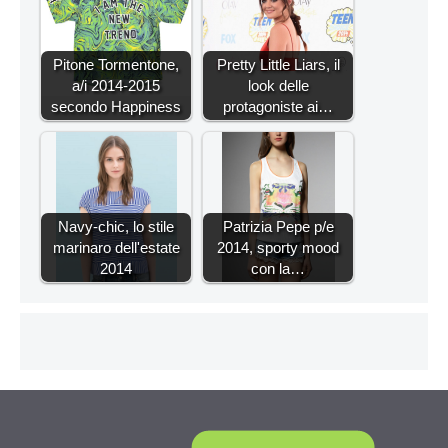
Pitone Tormentone,
Pretty Little Liars, il
a/i 2014-2015
look delle
secondo Happiness
protagoniste ai…
Navy-chic, lo stile
Patrizia Pepe p/e
marinaro dell'estate
2014, sporty mood
2014
con la…