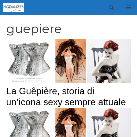
Vai
M
al
contenuto
guepiere
La Guêpière, storia di
un’icona sexy sempre attuale