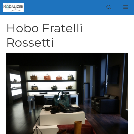
Vai
M
al
contenuto
Hobo Fratelli
Rossetti