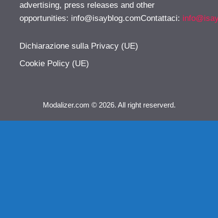
advertising, press releases and other
opportunities:
info@isayblog.comContattaci
:
info@isa
Dichiarazione sulla Privacy (UE)
Cookie Policy (UE)
Modalizer.com © 2026. All right reserverd.