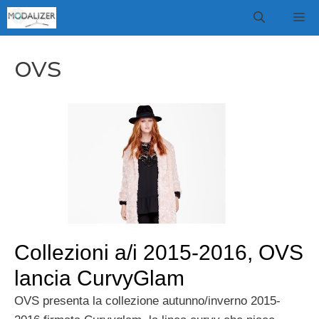
Vai
M
al
contenuto
ovs
Collezioni a/i 2015-2016, OVS
lancia CurvyGlam
OVS presenta la collezione autunno/inverno 2015-