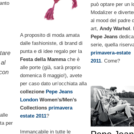
uanto
può optare per un l
Modalizer e diverte
al mood del padre d
art,
Andy Warhol
. 
A proposito di moda amata
Pepe Jeans
dedica
dalle fashioniste, di brand di
serie, quella riserva
punta e di idee regalo per la
stare
primavera-estate
Festa della Mamma
che è
2011
. Come?
 al
alle porte (già, sarà proprio
 con
domenica 8 maggio!), avete
per caso dato un’occhiata alla
collezione
Pepe Jeans
London
Women’s/Men’s
Collections
primavera
alle
estate 2011
?
ta per
Immancabile in tutte le