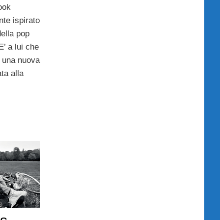
ook
nte ispirato
ella pop
E’ a lui che
 una nuova
ta alla