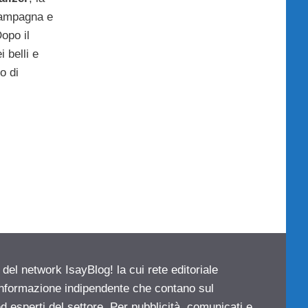
campagna e
Dopo il
i belli e
o di
 del network IsayBlog! la cui rete editoriale
 informazione indipendente che contano sul
d esperti del settore. Per pubblicità, comunicati e