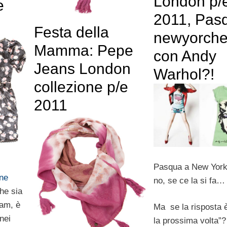
London p/
e
2011, Pas
Festa della
newyorch
Mamma: Pepe
con Andy
Jeans London
Warhol?!
collezione p/e
2011
Pasqua a New York
one
no, se ce la si fa…
he sia
lam, è
Ma se la risposta è
nei
la prossima volta”? 