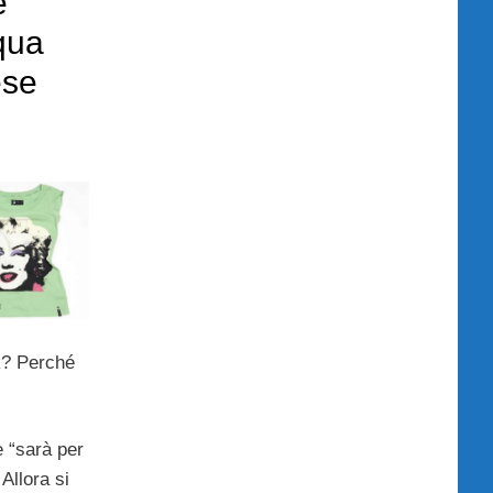
e
qua
ese
? Perché
 “sarà per
Allora si