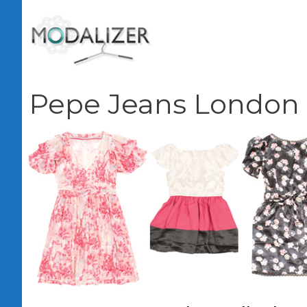
Vai
al
contenuto
Pepe Jeans London p