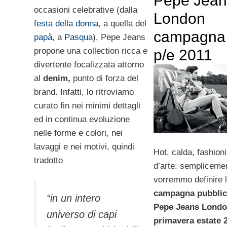
Pepe Jean
occasioni celebrative (dalla
London
festa della donna
, a quella del
campagna
papà
, a
Pasqua
), Pepe Jeans
propone una collection ricca e
p/e 2011
divertente focalizzata attorno
al
denim,
punto di forza del
brand. Infatti, lo ritroviamo
curato fin nei minimi dettagli
ed in continua evoluzione
nelle forme e colori, nei
lavaggi e nei motivi, quindi
Hot, calda, fashion
tradotto
d’arte: sempliceme
vorremmo definire 
campagna pubblici
“in un intero
Pepe Jeans Lond
universo di capi
primavera estate 