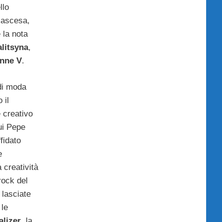
llo
 ascesa,
e la nota
litsyna
,
nne V
.
di moda
 il
e creativo
ui Pepe
fidato
e
 creatività
rock del
 lasciate
 le
lizer
, la