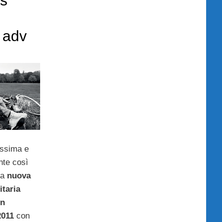
s
 adv
issima e
nte così
la
nuova
taria
on
2011
con