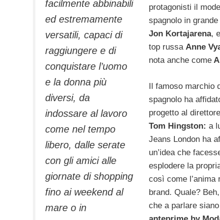
facilmente abbinabili
protagonisti il mode
ed estremamente
spagnolo in grande
Jon Kortajarena
, 
versatili, capaci di
top russa
Anne Vya
raggiungere e di
nota anche come
A
conquistare l’uomo
e la donna più
Il famoso marchio 
diversi, da
spagnolo ha affidato
progetto al direttor
indossare al lavoro
Tom Hingston:
a l
come nel tempo
Jeans London ha af
libero, dalle serate
un’idea che facess
con gli amici alle
esplodere la propria
giornate di shopping
così come l’anima 
fino ai weekend al
brand. Quale? Beh,
che a parlare siano
mare o in
anteprime by Moda