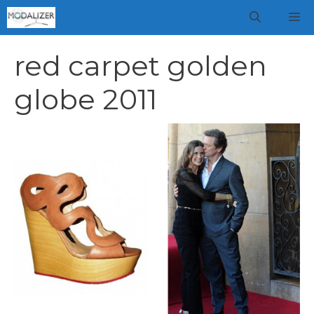
Vai
M
al
contenuto
red carpet golden
globe 2011