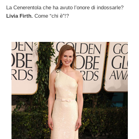
La Cenerentola che ha avuto l’onore di indossarle?
Livia Firth.
Come “chi è”!?