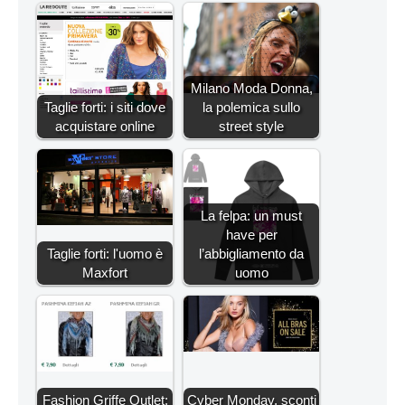
Milano Moda Donna,
Taglie forti: i siti dove
la polemica sullo
acquistare online
street style
La felpa: un must
have per
Taglie forti: l'uomo è
l’abbigliamento da
Maxfort
uomo
Fashion Griffe Outlet:
Cyber Monday, sconti