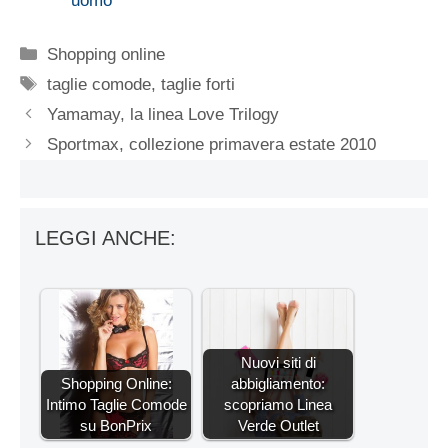
uomo
Categorie
Shopping online
Tag
taglie comode
,
taglie forti
Yamamay, la linea Love Trilogy
Sportmax, collezione primavera estate 2010
LEGGI ANCHE:
Nuovi siti di
Shopping Online:
abbigliamento:
Intimo Taglie Comode
scopriamo Linea
su BonPrix
Verde Outlet