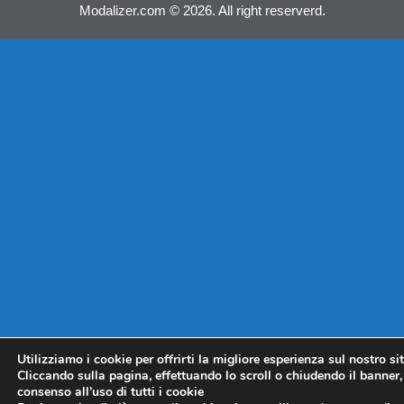
Modalizer.com © 2026. All right reserverd.
Utilizziamo i cookie per offrirti la migliore esperienza sul nostro si
Cliccando sulla pagina, effettuando lo scroll o chiudendo il banner, 
consenso all’uso di tutti i cookie