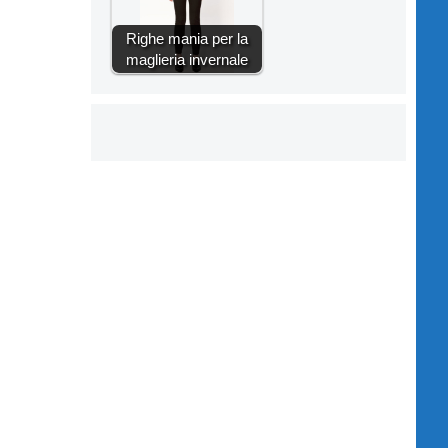
Righe mania per la
maglieria invernale