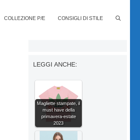
COLLEZIONE P/E
CONSIGLI DI STILE
LEGGI ANCHE:
Magliette stampate, il
must have della
primavera-estate
2023