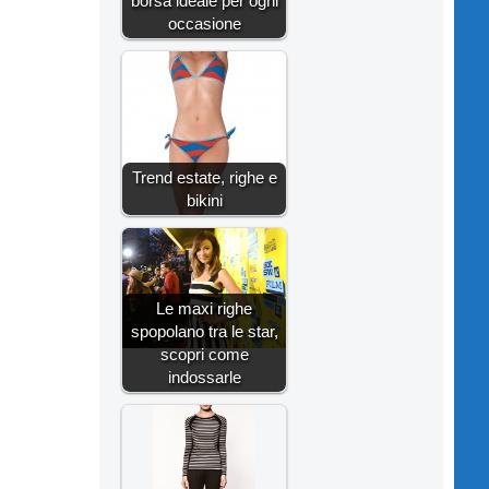
borsa ideale per ogni
occasione
Trend estate, righe e
bikini
Le maxi righe
spopolano tra le star,
scopri come
indossarle