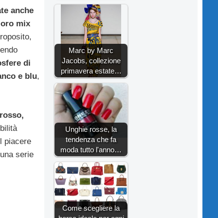
ate anche
 loro mix
proposito,
nendo
Marc by Marc
Jacobs, collezione
sfere di
primavera estate…
anco e blu
,
 rosso,
ilità
Unghie rosse, la
tendenza che fa
l piacere
moda tutto l'anno…
 una serie
Come scegliere la