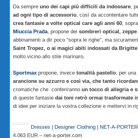
Da sempre
uno dei capi più difficili da indossare
, p
ad ogni tipo di accessorio
, così da accontentare tut
crea fantasie a volte optical care agli anni 60
, sopra
Miuccia Prada
, propone dei
sombreri optical, zeppe 
abbinamenti a dir poco “sopra le righe”, ma sicuramen
Saint Tropez, o ai magici abiti indossati da Brigitt
molto vicino allo stile marinaro.
Sportmax
propone, invece
tonalità pastello
, per una
arancione su azzurro e così via, che tanto ricorda
cromatiche che conferiranno
un tocco di allegria e s
di queste fantasie
dai toni retrò ormai trasformate i
di idee per iniziare la vostra collezione e mettervi in ri
Dresses | Designer Clothing | NET-A-PORT
4.063 EUR – net-a-porter.com