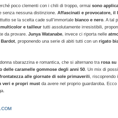
erché poco clementi con i chili di troppo, ormai
sono applic
te senza nessuna distinzione.
Affascinati e provocatore, il
ttutto se la scelta cade sull’immortale
bianco e nero
. A tal 
multicolor e tailleur
tutti assolutamente irresistibili, propo
te da provare.
Junya Watanabe
, invece ci riporta nelle
atmo
e Bardot
, proponendo una serie di abiti tutti con un
rigato bi
 donna sbarazzina e romantica, che si alternano tra
rosa su
no delle caramelle gommose degli anni 50
. Un mix di possib
frontatezza alle giornate di sole primaverili
, riscoprendo i
n veri e propri must
da avere nel proprio guardaroba. Ecco
ga.
ER.COM