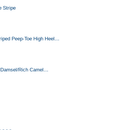
 Stripe
triped Peep-Toe High Heel…
et (Damsel/Rich Camel…