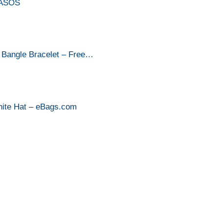
t ASOS
 Bangle Bracelet – Free…
hite Hat – eBags.com